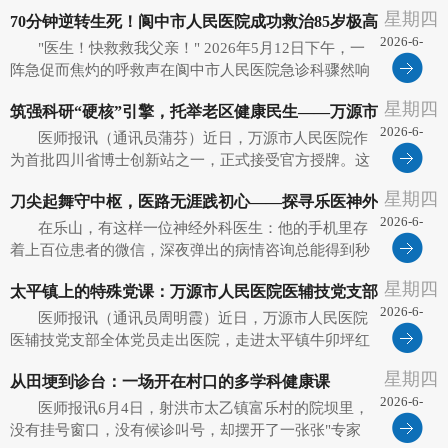
廉尚洁，感控同行——学纪知规守护安全”主题知识竞
星期四
70分钟逆转生死！阆中市人民医院成功救治85岁极高
赛。金堂县第一人民医院副院长张磊、纪委书记黄桂蓉
2026-6-
出席活动，医共体...
"医生！快救救我父亲！" 2026年5月12日下午，一
危脑卒中患者
10
阵急促而焦灼的呼救声在阆中市人民医院急诊科骤然响
起。85岁的杨爷爷午睡时突发昏迷，急症猝然来袭，家
星期四
筑强科研“硬核”引擎，托举老区健康民生——万源市
属火速驱车送医。一场与死神竞速、为生命坚守的紧急
2026-6-
营救，就此拉开...
医师报讯（通讯员蒲芬）近日，万源市人民医院作
人民医院入选首批四川省博士创新站
10
为首批四川省博士创新站之一，正式接受官方授牌。这
标志着医院在高端医学人才引进与临床科研平台建设上
星期四
刀尖起舞守中枢，医路无涯践初心——探寻乐医神外
取得实质性突破，也是医院迈向高质量发展的重要里程
2026-6-
碑。 博士领衔，攻克肝胆难...
在乐山，有这样一位神经外科医生：他的手机里存
专家詹傲的“生命密码”
10
着上百位患者的微信，深夜弹出的病情咨询总能得到秒
回；逢年过节的问候，更是填满了对话框。他，就是乐
星期四
太平镇上的特殊党课：万源市人民医院医辅技党支部
山市人民医院神经外科医生詹傲。从医十余载，他将这
2026-6-
些日常的点滴温暖视作最珍贵的...
医师报讯（通讯员周明霞）近日，万源市人民医院
把主题党日开在战场遗址上
10
医辅技党支部全体党员走出医院，走进太平镇牛卯坪红
色教育基地，开展以"传承红色基因，赓续奋斗血脉，立
星期四
从田埂到诊台：一场开在村口的多学科健康课
足岗位担当作为"为主题的5月党员活动日。院党委书记
2026-6-
于克军、党委副书记兼院长...
医师报讯6月4日，射洪市太乙镇富乐村的院坝里，
10
没有挂号窗口，没有候诊叫号，却摆开了一张张"专家