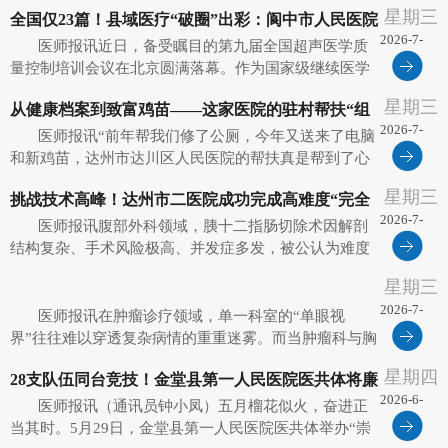
者及广大就诊群众撑起一把“清凉伞”，金堂县第一人民
星期三
全国仅23篇！县域医疗“破圈”出彩：阆中市人民医院
医院迅速响应，推出一系列防暑降温便民服务举措。从
2026-7-
一碗清暑“大锅汤”到多点位...
医师报讯近日，备受瞩目的第九届全国超声医学质
超声质控成果闪耀国家级学术平台
28
量控制培训会议在北京圆满落幕。作为国家级继续医学
教育项目，本次大会由国家卫生健康委国际交流与合作
星期三
从健康档案到致富鸡苗——这家医院的驻村帮扶“组
中心主办、北京协和医院承办，汇聚了全国超声医学界
2026-7-
的顶尖专家与前沿成果。在全国...
医师报讯“前年帮我们修了公厕，今年又送来了电脑
合拳”打出乡村振兴新气象
28
和新鸡苗，达州市达川区人民医院的帮扶真是帮到了心
坎上！”说起这些年来的变化，达川区石梯镇探花桥村的
星期三
挑战技术高峰！达州市二医院成功完成高难度“完全
村民们掰着手指头，对帮扶单位达川达州市达川区人民
2026-7-
医院做的实事赞不绝口。 ...
医师报讯腹部外科领域，胰十二指肠切除术因解剖
腹腔镜胰十二指肠切除术
28
结构复杂、手术风险极高、并发症多发，被公认为难度
最高的手术之一。而完全腹腔镜下胰十二指肠切除术
星期三
（LPD），更是被誉为肝胆胰外科手术界的“珠穆朗
2026-7-
玛”。近日，达州市中西医结合医...
医师报讯在肿瘤诊疗领域，单一科室的“单眼视
28
界”往往难以穿透复杂病情的重重迷雾。而当肿瘤科与胸
外科打破学科壁垒、同台研判、接力施治时，患者的生
星期四
28支队伍同台竞技！金堂县第一人民医院医共体将廉
命通道便豁然开朗。近日，绵竹市人民医院肿瘤科联合
2026-6-
胸外科，在医务科统筹协调下，...
医师报讯（通讯员钟小凤）五月榴花似火，奋进正
洁与院感融为一赛
10
当其时。5月29日，金堂县第一人民医院医共体举办“崇