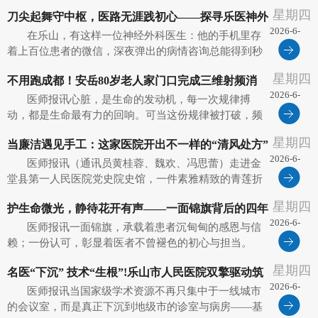
桌"——射洪市人民医院心血管内科、肝胆外科、肾内
星期四
刀尖起舞守中枢，医路无涯践初心——探寻乐医神外
科、妇产科等多学科团队走进村组，这不仅是一场简单
2026-6-
的“送医下乡”公益活动，更...
在乐山，有这样一位神经外科医生：他的手机里存
专家詹傲的“生命密码”
10
着上百位患者的微信，深夜弹出的病情咨询总能得到秒
回；逢年过节的问候，更是填满了对话框。他，就是乐
星期四
不用跑成都！安岳80岁老人家门口完成三维射频消
山市人民医院神经外科医生詹傲。从医十余载，他将这
2026-6-
些日常的点滴温暖视作最珍贵的...
医师报讯心脏，是生命的发动机，每一次规律搏
融，室性早搏一刀"清零"
10
动，都是生命最有力的回响。可当这份规律被打破，频
发的室性早搏就像一颗"定时炸弹"，不断扰乱心脏节
星期四
当廉洁遇见手工：这家医院开出不一样的“清风处方”
律，让人反复心悸、心慌。对高龄患者而言，更是身心
2026-6-
双重煎熬。 近日，安岳县人民...
医师报讯（通讯员黄桂蓉、魏欢、冯思蕾）走进金
10
堂县第一人民医院党史院史馆，一件素雅精致的青莲折
纸、一幅用废弃易拉罐重新压制成型的荷花浮雕、一组
星期四
护生命微光，静待花开有声——一面锦旗背后的四年
由废旧纸板创意拼接的手工作品……这些并非专业艺术
2026-6-
展品，而是医院医务人员亲手创...
医师报讯一面锦旗，承载着患者沉甸甸的感恩与信
医患情
10
赖；一份认可，彰显着医者不曾褪色的初心与担当。
2026年六一儿童节当天，乐山市人民医院产科门诊迎来
星期四
名医“下沉” 技术“生根”!乐山市人民医院双擎驱动筑
了一场跨越四年的温暖重逢。市民钟女士带着4岁多的儿
2026-6-
子，将一面写有“仁心厚德...
医师报讯当国家级学术资源不再只集中于一线城市
牢区域健康防线
10
的会议室，而是真正下沉到地级市的诊室与病房——基