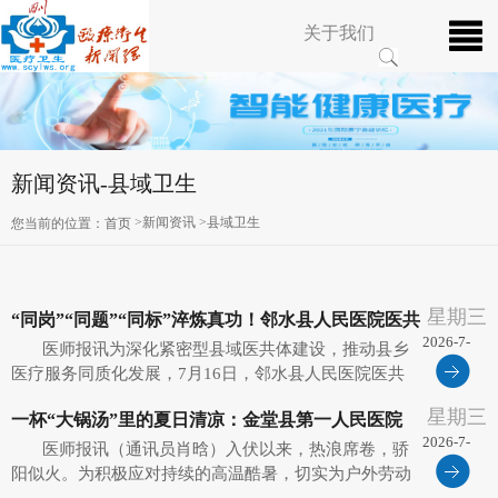
关于我们
新闻资讯-县域卫生
>新闻资讯 >县域卫生
您当前的位置：
首页
星期三
“同岗”“同题”“同标”淬炼真功！邻水县人民医院医共
2026-7-
医师报讯为深化紧密型县域医共体建设，推动县乡
体“沉浸式”跟班学习赋能基层
28
医疗服务同质化发展，7月16日，邻水县人民医院医共
体丰禾分院院长李述刚带领21名医疗、护理及管理中层
星期三
一杯“大锅汤”里的夏日清凉：金堂县第一人民医院
骨干，赴总院开展了一场别开生面的“一对一、全流
2026-7-
程”沉浸式跟班学习。此次行...
医师报讯（通讯员肖晗）入伏以来，热浪席卷，骄
的“医”靠与温度
28
阳似火。为积极应对持续的高温酷暑，切实为户外劳动