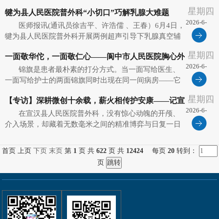
层医生的成长路径，正在被重新书写。 近期，乐山市人
星期四
犍为县人民医院普外科“小切口”巧解乳腺大难题
民医院接连承办两场高规格医学学术活动——"重症医学
2026-6-
理论与核心技术实训全国...
医师报讯(通讯员徐吉平、许浩儒 、王春）6月4日，
10
犍为县人民医院普外科开展两例超声引导下乳腺真空辅
助旋切微创手术，以毫米级创口、精准诊疗、无痕美
星期四
一面敬华佗，一面敬仁心——阆中市人民医院胸心外
观、快速恢复的优势，为广大乳腺结节患者提供安全、
2026-6-
高效、舒适的本土化诊疗服...
锦旗是患者最朴素的打分方式。当一面写给医生、
科两面锦旗背后的"作风答卷"
10
一面写给护士的两面锦旗同时出现在同一间病房——它
丈量的不只是一次手术的成败，更是一个科室从里到外
星期四
【专访】深耕微创十余载，薪火相传护安康——记宣
的蜕变。 2026年6月3日下午，阆中市人民医院胸心外科
2026-6-
护士站迎来了一幕温...
在宣汉县人民医院普外科，没有惊心动魄的开颅、
汉县人民医院普外科党支部书记魏来
10
介入场景，却藏着无数毫米之间的精准博弈与日复一日
的坚守担当。自2010年从川北医学院毕业扎根临床一线
以来，魏来用十余年的深耕与匠心，在胃肠、肛肠、腹
首页 上页
下页
末页
第
1
页 共
622
页 共
12424
每页
20
转到：
壁疾病救治领域诠释着...
页