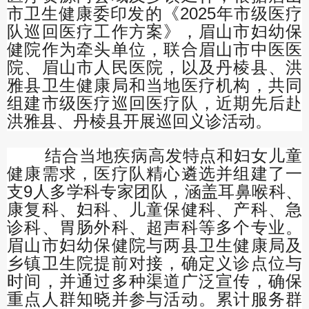
市卫生健康委印发的《2025年市级医疗
队巡回医疗工作方案》，眉山市妇幼保
健院作为牵头单位，联合眉山市中医医
院、眉山市人民医院，以及丹棱县、洪
雅县卫生健康局和当地医疗机构，共同
组建市级医疗巡回医疗队，近期先后赴
洪雅县、丹棱县开展巡回义诊活动。
结合当地疾病高发特点和妇女儿童
健康需求，医疗队精心遴选并组建了一
支9人多学科专家团队，涵盖耳鼻喉科、
康复科、妇科、儿童保健科、产科、急
诊科、胃肠外科、超声科等多个专业。
眉山市妇幼保健院与两县卫生健康局及
乡镇卫生院提前对接，确定义诊点位与
时间，并通过多种渠道广泛宣传，确保
重点人群知晓并参与活动。累计服务群