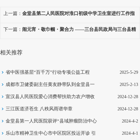
上一篇：
金堂县第二人民医院对淮口初级中学卫生室进行工作指
导
下一篇：
闹元宵・敬巾帼・聚合力 ——三台县民政局与三台县精
神病院联合开展 元宵主题工会活动
相关推荐
省中医强基层“百千万”行动专项公益工程
2025-5-29
（巴中站）圆满收官
成都市卫健委副主任黄友静带队到金堂县一
2025-2-13
医院开展调研
宣汉县人民医院爱心消费帮扶助力农户增收
2024-12-28
三江医道济苍生 八秩风雨谱华章
2024-12-28
金堂县第一人民医院获评“县域肿瘤防治中心
2024-4-2
交流基地”
乐山市精神卫生中心市中区院区投运开诊 引
2024-4-1